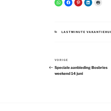
CATEGORIEËN
LASTMINUTE VAKANTIEHU
Bericht
Vorig
VORIGE
navigatie
bericht
Speciale aanbieding Bosbries
weekend 14 juni