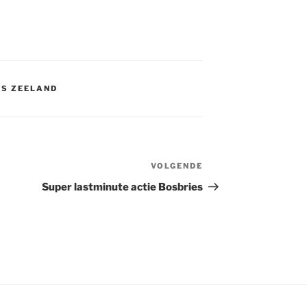
IS ZEELAND
VOLGENDE
Volgend
bericht
Super lastminute actie Bosbries