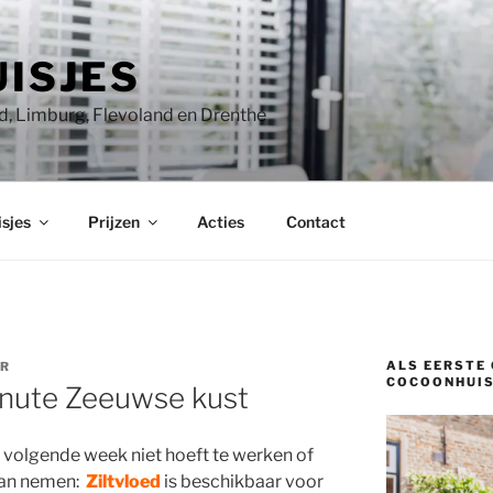
ISJES
, Limburg, Flevoland en Drenthe
sjes
Prijzen
Acties
Contact
ALS EERSTE 
ER
COCOONHUIS
inute Zeeuwse kust
 volgende week niet hoeft te werken of
kan nemen:
Ziltvloed
is beschikbaar voor