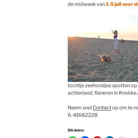
de midweek van
1-5 juli voor
tochtje zeehondjes spotten op 
achterland, flaneren in Knokke.
Neem snel
Contact
op om te res
6-41682228
Dit delen: