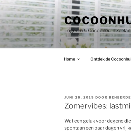
Ga
naar
COCOONHU
de
inhoud
Logeren & Cocoonen in Zeeland
Home
Ontdek de Cocoonhui
GEPLAATST
JUNI 26, 2019
DOOR
BEHEERD
OP
Zomervibes: lastm
Wat een geluk voor degene die
spontaan een paar dagen vrij 