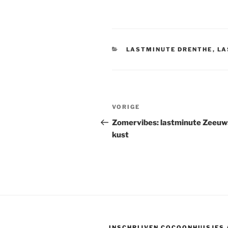
CATEGORIEËN
LASTMINUTE DRENTHE
,
LA
Bericht
Vorig
VORIGE
navigatie
bericht
Zomervibes: lastminute Zeeuw
kust
INSCHRIJVEN COCOONHUISJES