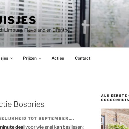
ISJES
, Limburg, Flevoland en Drenthe
sjes
Prijzen
Acties
Contact
ALS EERSTE 
COCOONHUIS
ctie Bosbries
ELIJKHEID TOT SEPTEMBER….
minute deal
voor wie snel kan beslissen: