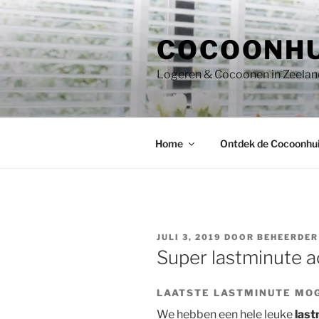
Ga
naar
COCOONHU
de
inhoud
Logeren & Cocoonen in Zeeland
Home
Ontdek de Cocoonhui
GEPLAATST
JULI 3, 2019
DOOR
BEHEERDER
OP
Super lastminute a
LAATSTE LASTMINUTE MOG
We hebben een hele leuke
last