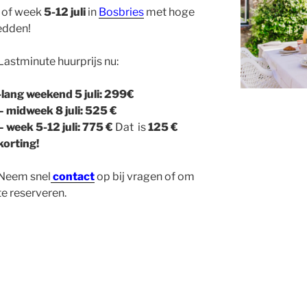
 of week
5-12 juli
in
Bosbries
met hoge
edden!
Lastminute huurprijs nu:
-lang weekend 5 juli: 299€
– midweek 8 juli: 525 €
– week 5-12 juli: 775 €
Dat is
125 €
korting!
Neem snel
contact
op bij vragen of om
te reserveren.