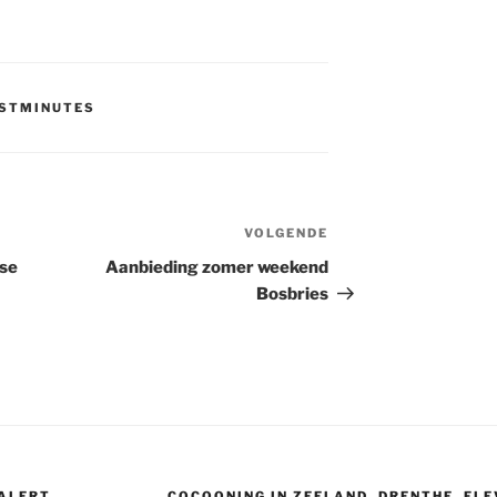
STMINUTES
VOLGENDE
Volgend
bericht
se
Aanbieding zomer weekend
Bosbries
 ALERT
COCOONING IN ZEELAND, DRENTHE, FL