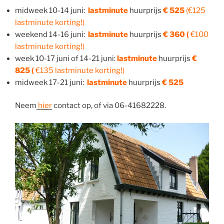
midweek 10-14 juni:
lastminute
huurprijs
€ 525
(€125
lastminute korting!)
weekend 14-16 juni:
lastminute
huurprijs
€ 360 (
€100
lastminute korting!)
week 10-17 juni of 14-21 juni:
lastminute
huurprijs
€
825 (
€135 lastminute korting!)
midweek 17-21 juni:
lastminute
huurprijs
€ 525
Neem
hier
contact op, of via 06-41682228.