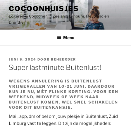
Ga
COCOONHUISJES
naar
Logeren & Cocoonen in Zeeland, Limburg, Flevoland en
de
Drenthe
inhoud
Menu
GEPLAATST
JUNI 8, 2024
DOOR
BEHEERDER
OP
Super lastminute Buitenlust!
WEGENS ANNULERING IS BUITENLUST
VRIJGEVALLEN VAN 10-21 JUNI. DAARDOOR
KUN JE NU, MÉT FLINKE KORTING, VOOR EEN
WEEKEND, MIDWEEK OF WEEK NAAR
BUITENLUST KOMEN. WEL SNEL SCHAKELEN
VOOR DIT BUITENKANSJE.
Mail, app, dm of bel om jouw plekje in
Buitenlust, Zuid
Limburg
vast te leggen. Dit zijn de mogelijkheden: