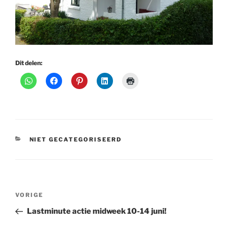
Dit delen:
CATEGORIEËN
NIET GECATEGORISEERD
Bericht
Vorig
VORIGE
navigatie
bericht
Lastminute actie midweek 10-14 juni!