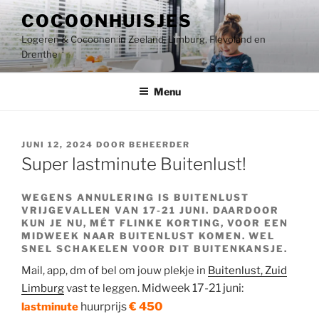
Ga
COCOONHUISJES
naar
Logeren & Cocoonen in Zeeland, Limburg, Flevoland en
de
Drenthe
inhoud
Menu
GEPLAATST
JUNI 12, 2024
DOOR
BEHEERDER
OP
Super lastminute Buitenlust!
WEGENS ANNULERING IS BUITENLUST
VRIJGEVALLEN VAN 17-21 JUNI. DAARDOOR
KUN JE NU, MÉT FLINKE KORTING, VOOR EEN
MIDWEEK NAAR BUITENLUST KOMEN. WEL
SNEL SCHAKELEN VOOR DIT BUITENKANSJE.
Mail, app, dm of bel om jouw plekje in
Buitenlust, Zuid
idweek 17-21 juni:
Limburg
vast te leggen. M
huurprijs
€ 450
lastminute