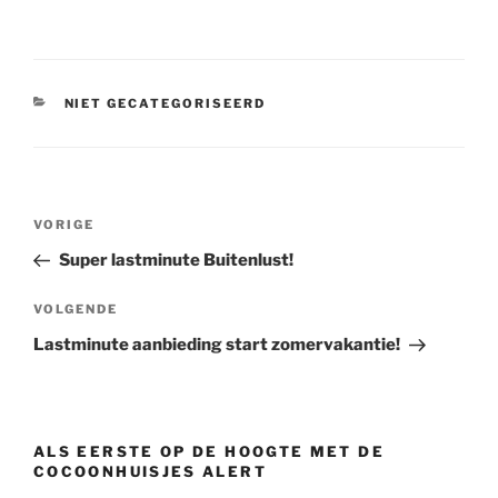
CATEGORIEËN
NIET GECATEGORISEERD
Bericht
Vorig
VORIGE
navigatie
bericht
Super lastminute Buitenlust!
Volgend
VOLGENDE
bericht
Lastminute aanbieding start zomervakantie!
ALS EERSTE OP DE HOOGTE MET DE
COCOONHUISJES ALERT