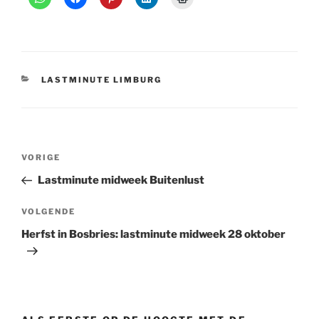
CATEGORIEËN
LASTMINUTE LIMBURG
Bericht
Vorig
VORIGE
navigatie
bericht
Lastminute midweek Buitenlust
Volgend
VOLGENDE
bericht
Herfst in Bosbries: lastminute midweek 28 oktober