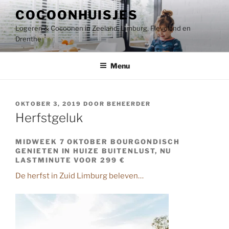
Ga
COCOONHUISJES
naar
Logeren & Cocoonen in Zeeland, Limburg, Flevoland en
de
Drenthe
inhoud
Menu
GEPLAATST
OKTOBER 3, 2019
DOOR
BEHEERDER
OP
Herfstgeluk
MIDWEEK 7 OKTOBER BOURGONDISCH
GENIETEN IN HUIZE BUITENLUST, NU
LASTMINUTE VOOR 299 €
De herfst in Zuid Limburg beleven…