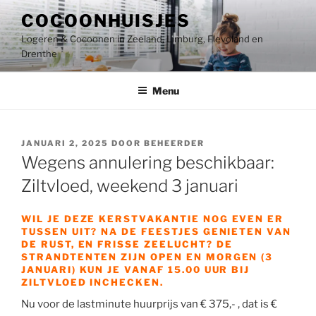
Ga
COCOONHUISJES
naar
Logeren & Cocoonen in Zeeland, Limburg, Flevoland en
de
Drenthe
inhoud
Menu
GEPLAATST
JANUARI 2, 2025
DOOR
BEHEERDER
OP
Wegens annulering beschikbaar:
Ziltvloed, weekend 3 januari
WIL JE DEZE KERSTVAKANTIE NOG EVEN ER
TUSSEN UIT? NA DE FEESTJES GENIETEN VAN
DE RUST, EN FRISSE ZEELUCHT? DE
STRANDTENTEN ZIJN OPEN EN MORGEN (3
JANUARI) KUN JE VANAF 15.00 UUR BIJ
ZILTVLOED INCHECKEN.
Nu voor de lastminute huurprijs van € 375,- , dat is €