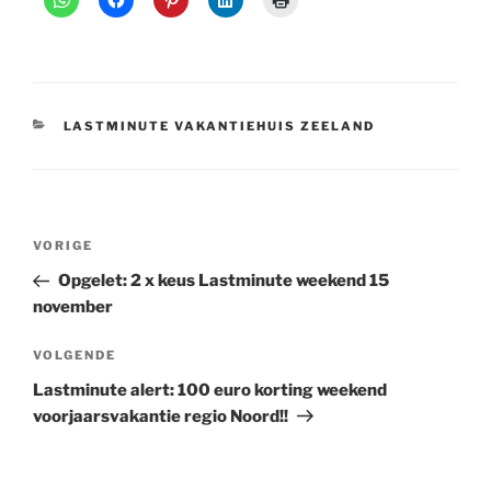
CATEGORIEËN
LASTMINUTE VAKANTIEHUIS ZEELAND
Bericht
Vorig
VORIGE
navigatie
bericht
Opgelet: 2 x keus Lastminute weekend 15
november
Volgend
VOLGENDE
bericht
Lastminute alert: 100 euro korting weekend
voorjaarsvakantie regio Noord!!