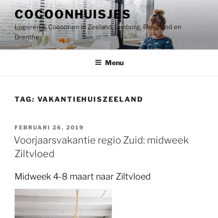
Ga
COCOONHUISJES
naar
Logeren & Cocoonen in Zeeland, Limburg, Flevoland en
de
Drenthe
inhoud
Menu
TAG:
VAKANTIEHUISZEELAND
GEPLAATST
FEBRUARI 26, 2019
OP
Voorjaarsvakantie regio Zuid: midweek
Ziltvloed
Midweek 4-8 maart naar Ziltvloed