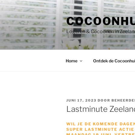
Ga
naar
COCOONHU
de
inhoud
Logeren & Cocoonen in Zeeland
Home
Ontdek de Cocoonhui
GEPLAATST
JUNI 17, 2023
DOOR
BEHEERDE
OP
Lastminute Zeeland
WIL JE DE KOMENDE DAGE
SUPER LASTMINUTE ACTIE
MAANDAG 19 JUNI, VERTRE