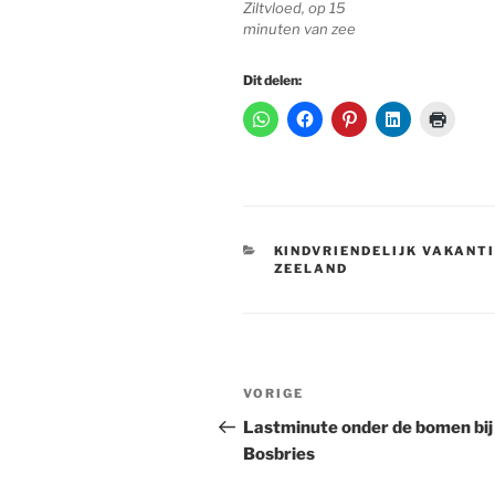
Ziltvloed, op 15
minuten van zee
Dit delen:
CATEGORIEËN
KINDVRIENDELIJK VAKANT
ZEELAND
Bericht
Vorig
VORIGE
navigatie
bericht
Lastminute onder de bomen bij
Bosbries