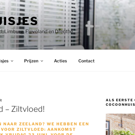
ISJES
, Limburg, Flevoland en Drenthe
sjes
Prijzen
Acties
Contact
ALS EERSTE 
R
COCOONHUIS
 – Ziltvloed!
N NAAR ZEELAND? WE HEBBEN EEN
 VOOR ZILTVLOED: AANKOMST
K VRIJDAG 23 JUNI, VOOR DE