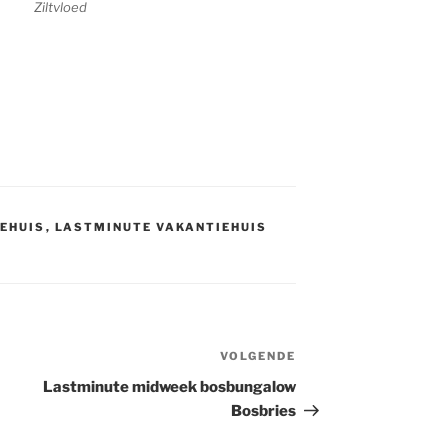
Ziltvloed
IEHUIS
,
LASTMINUTE VAKANTIEHUIS
VOLGENDE
Volgend
bericht
Lastminute midweek bosbungalow
Bosbries