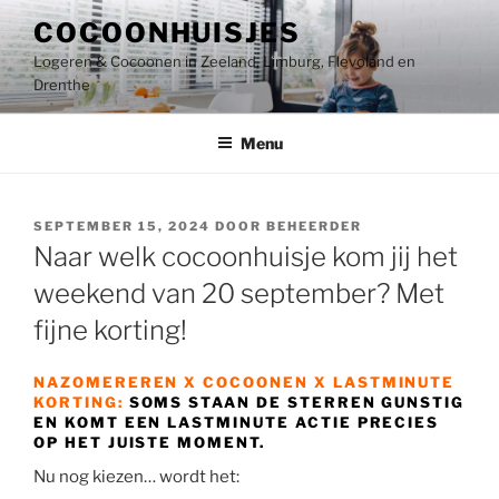
Ga
COCOONHUISJES
naar
Logeren & Cocoonen in Zeeland, Limburg, Flevoland en
de
Drenthe
inhoud
Menu
GEPLAATST
SEPTEMBER 15, 2024
DOOR
BEHEERDER
OP
Naar welk cocoonhuisje kom jij het
weekend van 20 september? Met
fijne korting!
NAZOMEREREN X COCOONEN X LASTMINUTE
KORTING:
SOMS STAAN DE STERREN GUNSTIG
EN KOMT EEN LASTMINUTE ACTIE PRECIES
OP HET JUISTE MOMENT.
Nu nog kiezen… wordt het: