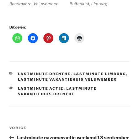
Randmaere, Veluwemeer
Buitenlust, Limburg
Dit delen:
CATEGORIEËN
LASTMINUTE DRENTHE
,
LASTMINUTE LIMBURG
,
LASTMINUTE VAKANTIEHUIS VELUWEMEER
TAGS
LASTMINUTE ACTIE
,
LASTMINUTE
VAKANTIEHUIS DRENTHE
Bericht
Vorig
VORIGE
navigatie
bericht
Lastminute nazomeractie weekend 13 september