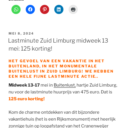
GEPLAATST
MEI 8, 2024
OP
Lastminute Zuid Limburg midweek 13
mei: 125 korting!
HET GEVOEL VAN EEN VAKANTIE IN HET
BUITENLAND, IN HET MONUMENTALE
BUITENLUST IN ZUID LIMBURG! WE HEBBEN
EEN HELE FIJNE LASTMINUTE ACTIE..
Midweek 13-17
mei in
Buitenlust,
hartje Zuid Limburg,
nu voor de lastminute huurprijs van 475 euro. Dat is
125 euro korting!
Kom de charme ontdekken van dit bijzondere
vakantiehuis (het is een Rijksmonument) met heerlijk
zonnige tuin op loopafstand van het Cranenweijer