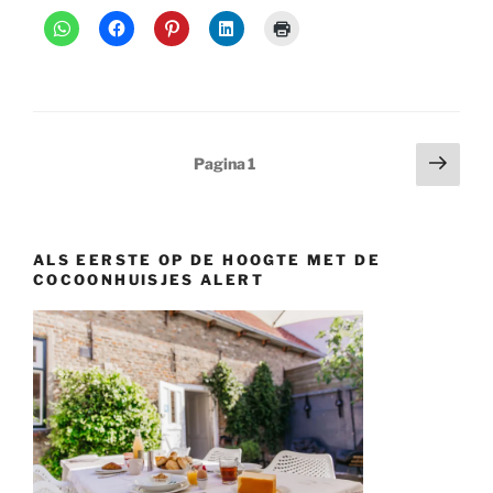
Berichten
Volg
Pagina
1
pagi
paginering
ALS EERSTE OP DE HOOGTE MET DE
COCOONHUISJES ALERT