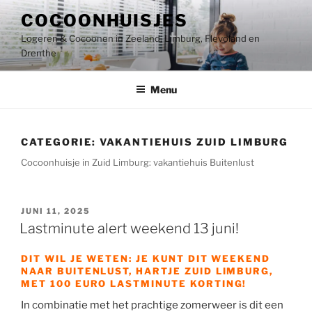
Ga
COCOONHUISJES
naar
Logeren & Cocoonen in Zeeland, Limburg, Flevoland en
de
Drenthe
inhoud
Menu
CATEGORIE:
VAKANTIEHUIS ZUID LIMBURG
Cocoonhuisje in Zuid Limburg: vakantiehuis Buitenlust
GEPLAATST
JUNI 11, 2025
OP
Lastminute alert weekend 13 juni!
DIT WIL JE WETEN: JE KUNT DIT WEEKEND
NAAR BUITENLUST, HARTJE ZUID LIMBURG,
MET 100 EURO LASTMINUTE KORTING!
In combinatie met het prachtige zomerweer is dit een